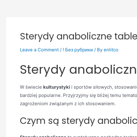
Sterydy anaboliczne table
Leave a Comment
/
! Без рубрики
/ By
enlitco
Sterydy anaboliczne
W świecie
kulturystyki
i sportów siłowych, stosowanie
bardziej popularne. Przyjrzyjmy się bliżej temu temat
zagrożeniom związanym z ich stosowaniem.
Czym są sterydy anaboli